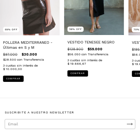
58
%
OFF
69
%
OFF
70
VESTIDO TENESEE NEGRO
POLLERA MEDITERRANEO -
VES
Últimas en S y M
$138.900
$59.000
$195
$97.000
$30.000
$56.050
con
Transferencia
$56.
$28.500
con
Transferencia
3
cuotas sin interés de
3
cuo
$ 19.666,67
$ 19
3
cuotas sin interés de
$ 10.000,00
COMPRAR
CO
COMPRAR
SUSCRIBITE A NUESTRO NEWSLETTER