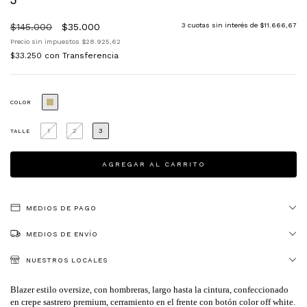
$145.000
$35.000
3
cuotas sin interés de
$11.666,67
Precio sin impuestos
$28.925,62
$33.250
con
Transferencia
COLOR
1
2
3
TALLE
MEDIOS DE PAGO
MEDIOS DE ENVÍO
NUESTROS LOCALES
Blazer estilo oversize, con hombreras, largo hasta la cintura, confeccionado 
en crepe sastrero premium, cerramiento en el frente con botón color off white. 